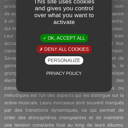
This site uses cookies
producteur
Syl Martin
, également connu sous le nom
and gives you control
de scène
Okuna
. Leur collaboration a donné naissance
over what you want to
à un univers sonore unique mélangeant rap et électro,
activate
qui brouille les pistes entre différents genres musicaux.
Leur premier single “
L’Air du Temps
”, à été bien
OK, ACCEPT ALL
accueilli par la critique et les fans, démontrant leur
DENY ALL COOKIES
capacité à créer des morceaux captivants et originaux.
Savage Mirror est influencé par un large éventail de
PERSONALIZE
genres, notamment le metal, le post-hardcore, le
grunge, et parfois même des éléments de musique
PRIVACY POLICY
électronique. Leur capacité à naviguer entre des
passages lourds et des moments plus aérés ou
mélodiques est l’un des aspects qui les distingue sur la
scène musicale. Leurs morceaux sont souvent marqués
par des transitions dynamiques, ce qui permet de
créer des atmosphères changeantes et de maintenir
une tension constante tout au long de leurs albums.