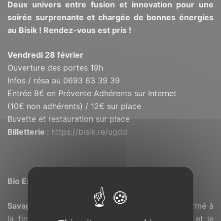
Deux univers entre fusion et innovation pour une
soirée surprenante et chargée de bonnes énergies
au Bisik ! Rendez-vous est pris !
Vendredi 28 février
Ouverture des portes 19h
Infos / résa au 0693 63 39 39
Entrée 8€ en Prévente Adhérents sur Internet
(10€ non adhérents) / 12€ sur place
Buvette et restauration sur place
Billetterie
:
https://bisik.re/ugdd
Bio Express
Savage Mirror
est un projet musical innovant formé à
la fin des années 2000 par le rappeur
Lokess
et le