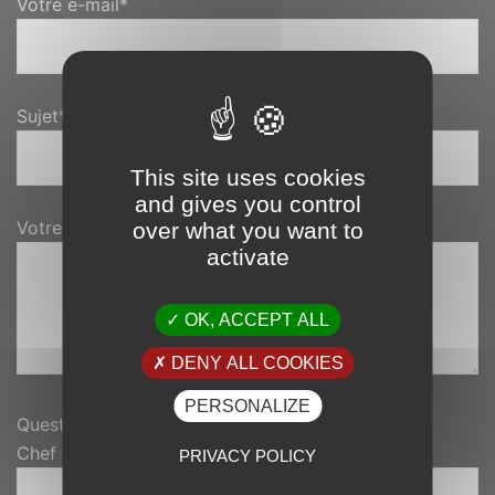
Votre e-mail*
Sujet*
This site uses cookies
and gives you control
Votre message*
over what you want to
activate
OK, ACCEPT ALL
DENY ALL COOKIES
PERSONALIZE
Question de sécurité*
Chef lieu de la Réunion (Saint-?)
PRIVACY POLICY