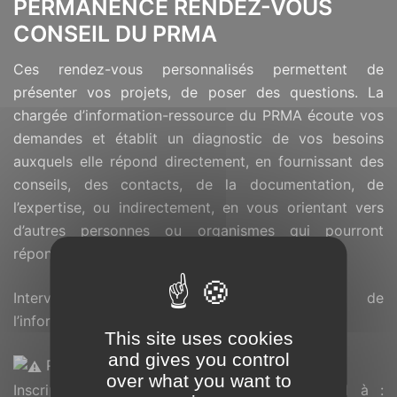
PERMANENCE RENDEZ-VOUS
CONSEIL DU PRMA
Ces rendez-vous personnalisés permettent de
présenter vos projets, de poser des questions. La
chargée d’information-ressource du PRMA écoute vos
demandes et établit un diagnostic de vos besoins
auxquels elle répond directement, en fournissant des
conseils, des contacts, de la documentation, de
l’expertise, ou indirectement, en vous orientant vers
d’autres personnes ou organismes qui pourront
répondre à vos demandes.
Intervenante : Stéphanie SÉRY, chargée de
l’information-ressource PRMA
This site uses cookies
and gives you control
Places limitées
over what you want to
Inscription au ‭0693 63 39 39‬ ou par mail à :