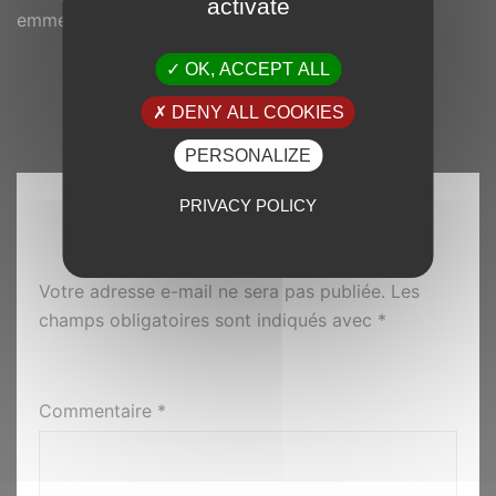
activate
emmeline@bisik.re
OK, ACCEPT ALL
DENY ALL COOKIES
PERSONALIZE
PRIVACY POLICY
LAISSER UN COMMENTAIRE
Votre adresse e-mail ne sera pas publiée.
Les
champs obligatoires sont indiqués avec
*
Commentaire
*