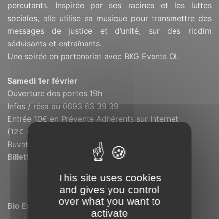
percutants. Inspirée par ses racines et les luttes
sociales, elle utilise sa musique pour transmettre des
messages de justice et d’unité, sur des riddim
séduisants et entraînants.
Une soirée en partenariat avec
BKG Events OI.
Samedi 1er février
Ouverture des portes 19h
Infos / résa au 0693 63 39 39
Entrée 10€ en Prévente Adhérents sur Internet
(12€ non adhérents) / 15€ sur place
Buvette et restauration sur place
Billetterie
:
https://bisik.re/obis
This site uses cookies
and gives you control
over what you want to
Bio Express
activate