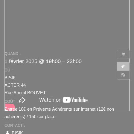
QUAND :
1 février 2025 @ 19h00 – 23h00
OÙ :
BISIK
ACTER 44
Rue Amiral BOUVET
COÛT :
Entrée 10€ en Prévente Adhérents sur Internet (12€ non
adhérents) / 15€ sur place
CONTACT :
BISIK