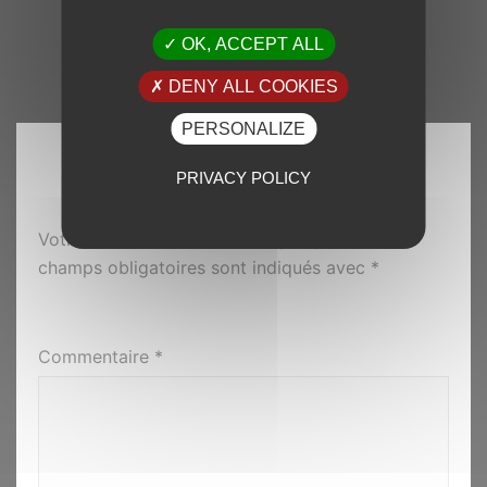
OK, ACCEPT ALL
DENY ALL COOKIES
PERSONALIZE
LAISSER UN COMMENTAIRE
PRIVACY POLICY
Votre adresse e-mail ne sera pas publiée.
Les
champs obligatoires sont indiqués avec
*
Commentaire
*